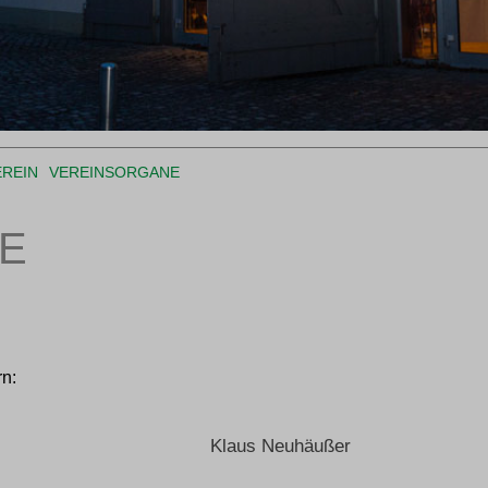
REIN
VEREINSORGANE
E
rn:
Klaus Neuhäußer