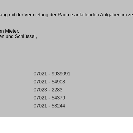
ng mit der Vermietung der Räume anfallenden Aufgaben im ze
n Mieter,
n und Schlüssel,
07021 - 9939091
07021 - 54908
07023 - 2283
07021 - 54379
07021 - 58244