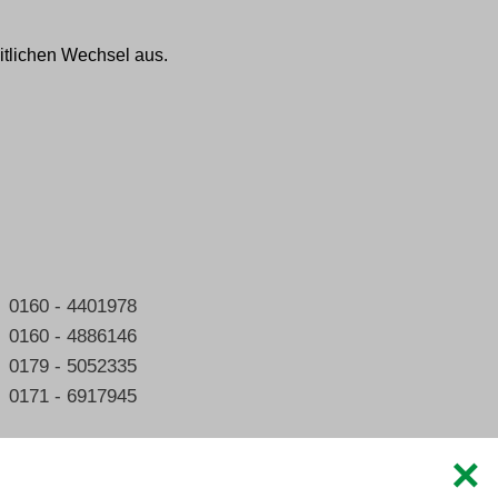
itlichen Wechsel aus.
0160 - 4401978
0160 - 4886146
0179 - 5052335
0171 - 6917945
×