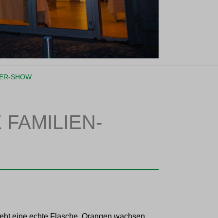
BER-SHOW
 FAMILIEN-
teht eine echte Flasche. Orangen wachsen