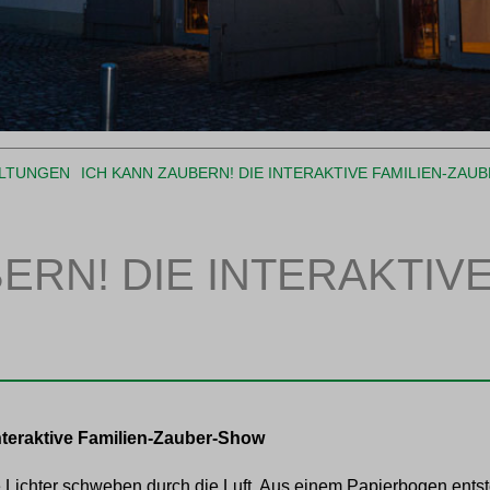
LTUNGEN
ICH KANN ZAUBERN! DIE INTERAKTIVE FAMILIEN-ZAU
ERN! DIE INTERAKTIVE
nteraktive Familien-Zauber-Show
 Lichter schweben durch die Luft. Aus einem Papierbogen ents